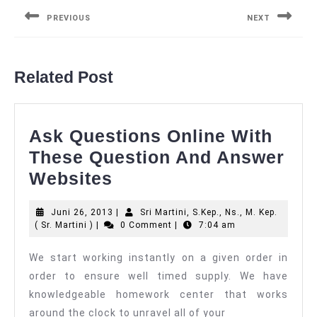
pos
PREVIOUS
NEXT
Previous
Next
post:
post:
Related Post
Ask Questions Online With
These Question And Answer
Ask
Websites
Questions
Juni
Juni 26, 2013
|
Sri Martini, S.Kep., Ns., M. Kep.
Online
Sri
26,
( Sr. Martini )
|
0 Comment
|
7:04 am
With
Martini,
2013
S.Kep.,
We start working instantly on a given order in
These
Ns.,
order to ensure well timed supply. We have
M.
Question
Kep.
knowledgeable homework center that works
And
(
around the clock to unravel all of your
Sr.