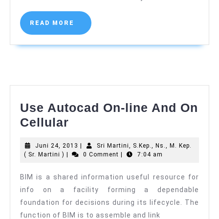
Answer
Martini
)
Websites
READ
READ MORE
MORE
Use Autocad On-line And On
Use
Cellular
Autocad
Juni
Juni 24, 2013
|
Sri Martini, S.Kep., Ns., M. Kep.
On-
Sri
24,
( Sr. Martini )
|
0 Comment
|
7:04 am
line
Martini,
2013
S.Kep.,
BIM is a shared information useful resource for
And
Ns.,
info on a facility forming a dependable
M.
On
Kep.
foundation for decisions during its lifecycle. The
Cellular
(
function of BIM is to assemble and link
Sr.