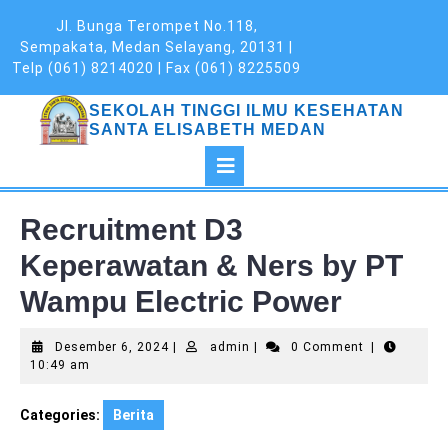
Skip
Jl. Bunga Terompet No.118,
to
Sempakata, Medan Selayang, 20131 |
content
Telp (061) 8214020 | Fax (061) 8225509
SEKOLAH TINGGI ILMU KESEHATAN
SANTA ELISABETH MEDAN
Open
Button
Recruitment D3
Keperawatan & Ners by PT
Wampu Electric Power
Desember
admin
Desember 6, 2024
|
admin
|
0 Comment
|
6,
10:49 am
2024
Categories:
Berita