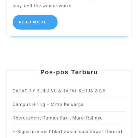
Bonuses
(
play, and the winner walks
Sr.
Within
Martini
)
The
READ
READ MORE
MORE
Us
Pos-pos Terbaru
CAPACITY BUILDING & RAPAT KERJA 2025
Campus Hiring – Mitra Keluarga
Recruitment Rumah Sakit Murdi Rahayu
E-Signature Sertifikat Sosialisasi Gawat Darurat