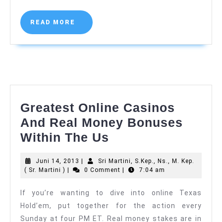
Martini
)
READ
READ MORE
MORE
Greatest Online Casinos
And Real Money Bonuses
Greatest
Within The Us
Online
Juni
Juni 14, 2013
|
Sri Martini, S.Kep., Ns., M. Kep.
Casinos
Sri
14,
( Sr. Martini )
|
0 Comment
|
7:04 am
And
Martini,
2013
S.Kep.,
If you’re wanting to dive into online Texas
Real
Ns.,
Hold’em, put together for the action every
M.
Money
Kep.
Sunday at four PM ET. Real money stakes are in