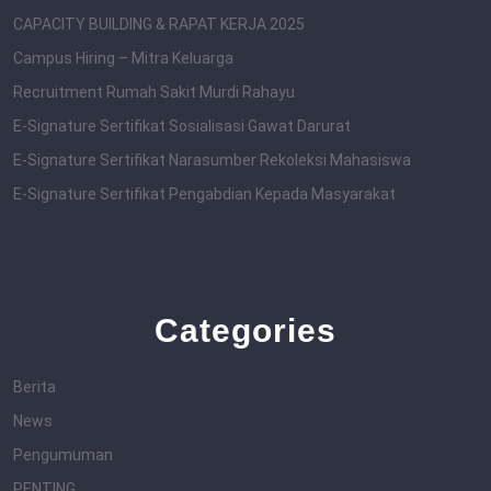
CAPACITY BUILDING & RAPAT KERJA 2025
Campus Hiring – Mitra Keluarga
Recruitment Rumah Sakit Murdi Rahayu
E-Signature Sertifikat Sosialisasi Gawat Darurat
E-Signature Sertifikat Narasumber Rekoleksi Mahasiswa
E-Signature Sertifikat Pengabdian Kepada Masyarakat
Categories
Berita
News
Pengumuman
PENTING