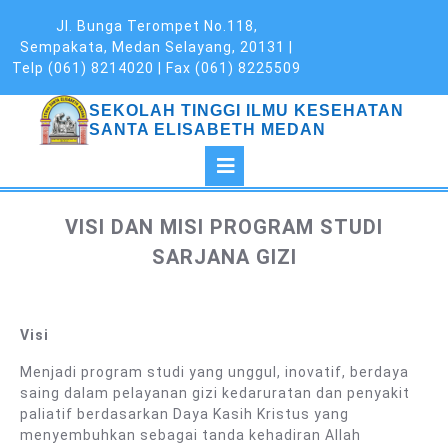
Skip
Jl. Bunga Terompet No.118,
to
Sempakata, Medan Selayang, 20131 |
content
Telp (061) 8214020 | Fax (061) 8225509
SEKOLAH TINGGI ILMU KESEHATAN
SANTA ELISABETH MEDAN
Open
Button
VISI DAN MISI PROGRAM STUDI
SARJANA GIZI
Visi
Menjadi program studi yang unggul, inovatif, berdaya
saing dalam pelayanan gizi kedaruratan dan penyakit
paliatif berdasarkan Daya Kasih Kristus yang
menyembuhkan sebagai tanda kehadiran Allah