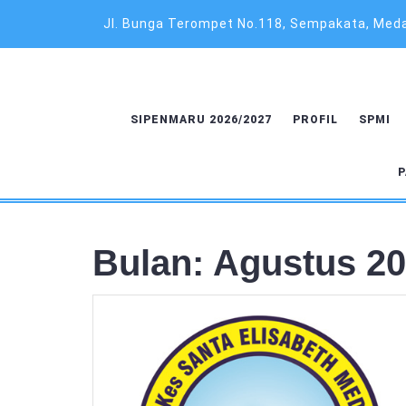
Skip
Jl. Bunga Terompet No.118, Sempakata, Medan
to
content
SIPENMARU 2026/2027
PROFIL
SPMI
P
Bulan:
Agustus 2