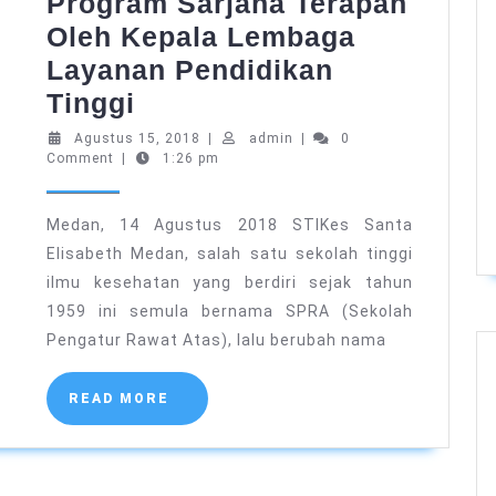
Program Sarjana Terapan
Oleh Kepala Lembaga
Layanan Pendidikan
Penyerahan
Tinggi
SK
Agustus
admin
Agustus 15, 2018
|
admin
|
0
15,
Comment
|
1:26 pm
Program
2018
Studi
Medan, 14 Agustus 2018 STIKes Santa
Manajemen
Elisabeth Medan, salah satu sekolah tinggi
Informasi
ilmu kesehatan yang berdiri sejak tahun
Kesehatan
1959 ini semula bernama SPRA (Sekolah
Program
Pengatur Rawat Atas), lalu berubah nama
Sarjana
Terapan
READ
READ MORE
MORE
Oleh
Kepala