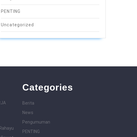
PENTING
Uncategorized
Categories
RJA
Berita
News
Pengumuman
 Rahayu
PENTING