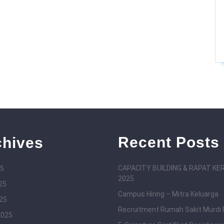
Recent Posts
chives
CAPACITY BUILDING & RAPAT KE
25
2025
25
Campus Hiring – Mitra Keluarga
025
Recruitment Rumah Sakit Murdi
2025