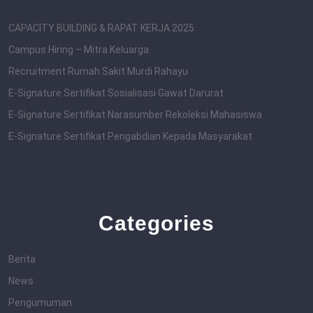
CAPACITY BUILDING & RAPAT KERJA 2025
Campus Hiring – Mitra Keluarga
Recruitment Rumah Sakit Murdi Rahayu
E-Signature Sertifikat Sosialisasi Gawat Darurat
E-Signature Sertifikat Narasumber Rekoleksi Mahasiswa
E-Signature Sertifikat Pengabdian Kepada Masyarakat
Categories
Berita
News
Pengumuman