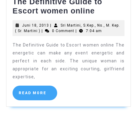
The Definitive Guide to
The
Escort women online
Definitive
Juni
Juni 18, 2013
|
Sri Martini, S.Kep., Ns., M. Kep.
Guide
Sri
18,
( Sr. Martini )
|
0 Comment
|
7:04 am
to
Martini,
2013
S.Kep.,
The Definitive Guide to Escort women online The
Escort
Ns.,
energetic can make any event energetic and
M.
women
Kep.
perfect in each side. The unique woman is
online
(
appropriate for an exciting courting, girlfriend
Sr.
Martini
expertise,
)
READ
READ MORE
MORE