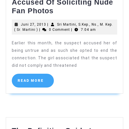
Accused Of Soliciting Nude
Photographer
Fan Photos
Bryant
Juni
Juni 27, 2013
|
Sri Martini, S.Kep., Ns., M. Kep.
Eslava
Sri
27,
( Sr. Martini )
|
0 Comment
|
7:04 am
Accused
Martini,
2013
S.Kep.,
Earlier this month, the suspect accused her of
Of
Ns.,
being untrue and as such she opted to end the
M.
Soliciting
Kep.
connection. The girl associated that the suspect
Nude
(
did not comply and threatened
Sr.
Fan
Martini
)
Photos
READ
READ MORE
MORE