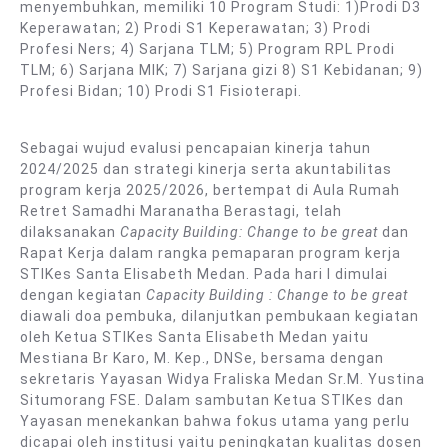
menyembuhkan, memiliki 10 Program Studi: 1)Prodi D3
Keperawatan; 2) Prodi S1 Keperawatan; 3) Prodi
Profesi Ners; 4) Sarjana TLM; 5) Program RPL Prodi
TLM; 6) Sarjana MIK; 7) Sarjana gizi 8) S1 Kebidanan; 9)
Profesi Bidan; 10) Prodi S1 Fisioterapi.
Sebagai wujud evalusi pencapaian kinerja tahun
2024/2025 dan strategi kinerja serta akuntabilitas
program kerja 2025/2026, bertempat di Aula Rumah
Retret Samadhi Maranatha Berastagi, telah
dilaksanakan
Capacity Building: Change to be great
dan
Rapat Kerja dalam rangka pemaparan program kerja
STIKes Santa Elisabeth Medan. Pada hari I dimulai
dengan kegiatan
Capacity Building : Change to be great
diawali doa pembuka, dilanjutkan pembukaan kegiatan
oleh Ketua STIKes Santa Elisabeth Medan yaitu
Mestiana Br Karo, M. Kep., DNSe, bersama dengan
sekretaris Yayasan Widya Fraliska Medan Sr.M. Yustina
Situmorang FSE. Dalam sambutan Ketua STIKes dan
Yayasan menekankan bahwa fokus utama yang perlu
dicapai oleh institusi yaitu peningkatan kualitas dosen