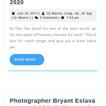
Is
2020
Cbd
Juni
Juni 20, 2013
|
Sri Martini, S.Kep., Ns., M. Kep.
Oil
Sri
20,
( Sr. Martini )
|
0 Comment
|
7:04 am
Legal
Martini,
2013
S.Kep.,
Do Cbd Oils Smell For one of the best worth, go
In
Ns.,
for the upper efficiency choices for each. They’ll
M.
Australia
Kep.
last for much longer and give you a lower value
2020
(
per
Sr.
Martini
)
READ
READ MORE
MORE
Photographer Bryant Eslava