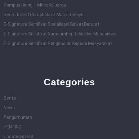
Campus Hiring – Mitra Keluarga
Recruitment Rumah Sakit Murdi Rahayu
E-Signature Sertifikat Sosialisasi Gawat Darurat
E-Signature Sertifikat Narasumber Rekoleksi Mahasiswa
E-Signature Sertifikat Pengabdian Kepada Masyarakat
Categories
Berita
News
Pengumuman
PENTING
Uncategorized