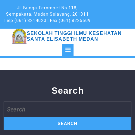
Skip
Jl. Bunga Terompet No.118,
to
Sempakata, Medan Selayang, 20131 |
content
Telp (061) 8214020 | Fax (061) 8225509
SEKOLAH TINGGI ILMU KESEHATAN
SANTA ELISABETH MEDAN
Open
Button
Search
Search
for: