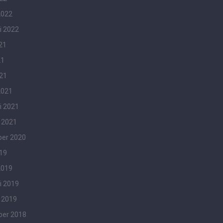
2022
i 2022
21
21
021
2021
i 2021
 2021
er 2020
019
2019
i 2019
 2019
er 2018