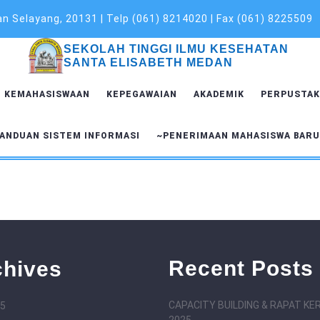
 Selayang, 20131 | Telp (061) 8214020 | Fax (061) 8225509
SEKOLAH TINGGI ILMU KESEHATAN
SANTA ELISABETH MEDAN
KEMAHASISWAAN
KEPEGAWAIAN
AKADEMIK
PERPUSTAK
ANDUAN SISTEM INFORMASI
~PENERIMAAN MAHASISWA BAR
Recent Posts
chives
CAPACITY BUILDING & RAPAT KE
25