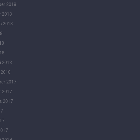
er 2018
r 2018
s 2018
18
18
018
i 2018
 2018
er 2017
r 2017
s 2017
17
017
2017