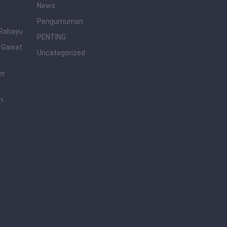
News
Pengumuman
 Rahayu
PENTING
i Gawat
Uncategorized
er
n