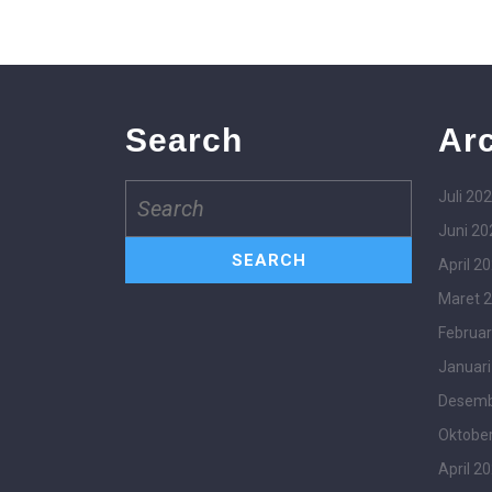
Search
Ar
Juli 20
Juni 20
April 2
Maret 
Februar
Januari
Desemb
Oktobe
April 2