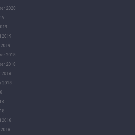
er 2020
019
2019
i 2019
 2019
er 2018
er 2018
r 2018
s 2018
18
18
018
i 2018
 2018