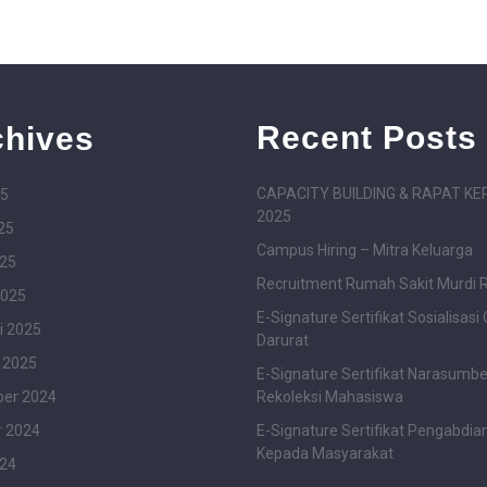
Recent Posts
chives
CAPACITY BUILDING & RAPAT KE
25
2025
25
Campus Hiring – Mitra Keluarga
025
Recruitment Rumah Sakit Murdi 
2025
E-Signature Sertifikat Sosialisasi
i 2025
Darurat
 2025
E-Signature Sertifikat Narasumbe
er 2024
Rekoleksi Mahasiswa
r 2024
E-Signature Sertifikat Pengabdia
Kepada Masyarakat
024