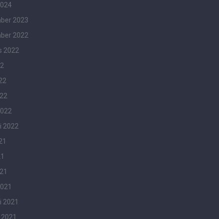
2024
ber 2023
ber 2022
s 2022
22
22
022
2022
i 2022
21
21
021
2021
i 2021
 2021