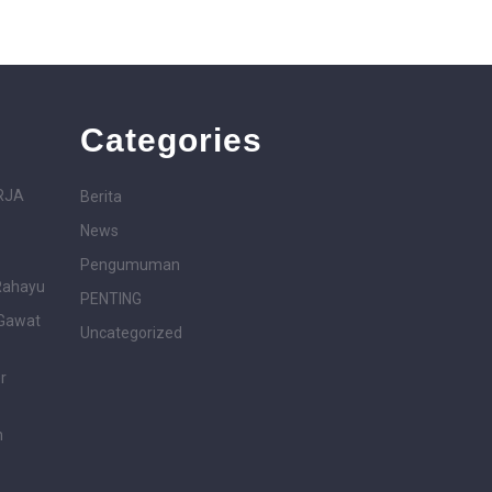
Categories
RJA
Berita
News
Pengumuman
Rahayu
PENTING
 Gawat
Uncategorized
r
n