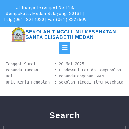
Skip
Jl. Bunga Terompet No.118,
to
Sempakata, Medan Selayang, 20131 |
content
Telp (061) 8214020 | Fax (061) 8225509
SEKOLAH TINGGI ILMU KESEHATAN
SANTA ELISABETH MEDAN
Open
Button
Tanggal Surat        : 26 Mei 2025

Penanda Tangan       : Lindawati Farida Tampubolon, S
Hal                  : Penandatanganan SKPI

Search
Search