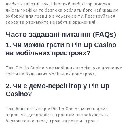
любить азартні ігри. Широкий вибір ігор, висока
якість графіки та безпека роблять його найкращим
вибором для гравців з усього світу. Реєструйтеся
зараз та отримуйте незабутні враження!
Часто задавані питання (FAQs)
1. Чи можна грати в Pin Up Casino
на мобільних пристроях?
Так, Pin Up Casino має мобільну версію, яка дозволяє
грати на будь-яких мобільних пристроях.
2. Чи є демо-версії ігор у Pin Up
Casino?
Так, більшість ігор у Pin Up Casino мають демо-
версії, які дозволяють гравцям випробувати їх
безкоштовно перед грою на реальні гроші.