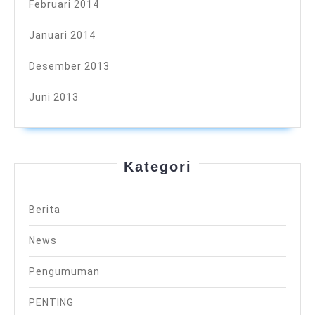
Februari 2014
Januari 2014
Desember 2013
Juni 2013
Kategori
Berita
News
Pengumuman
PENTING