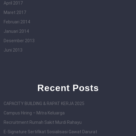
April 2017
Maret 2017
Februari 2014
Januari 2014
Desember 2013
Juni 2013
Recent Posts
CAPACITY BUILDING & RAPAT KERJA 2025
Campus Hiring – Mitra Keluarga
Recruitment Rumah Sakit Murdi Rahayu
E-Signature Sertifikat Sosialisasi Gawat Darurat