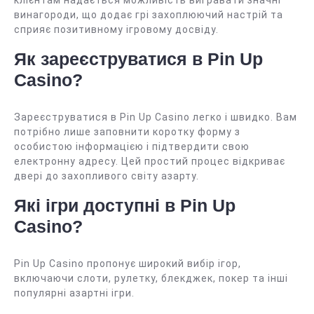
клієнтам надається можливість вигравати значні
винагороди, що додає грі захоплюючий настрій та
сприяє позитивному ігровому досвіду.
Як зареєструватися в Pin Up
Casino?
Зареєструватися в Pin Up Casino легко і швидко. Вам
потрібно лише заповнити коротку форму з
особистою інформацією і підтвердити свою
електронну адресу. Цей простий процес відкриває
двері до захопливого світу азарту.
Які ігри доступні в Pin Up
Casino?
Pin Up Casino пропонує широкий вибір ігор,
включаючи слоти, рулетку, блекджек, покер та інші
популярні азартні ігри.