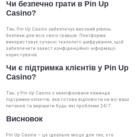
Чи безпечно грати в Pin Up
Casino?
Так, Pin Up Casino забезпечує високий рівень
безпеки для всіх своїх гравців. Платформа
використовує сучасні технології шифрування, щоб
забезпечити захист конфіденційної інформації
користувачів.
Чи є підтримка клієнтів у Pin Up
Casino?
Так, у Pin Up Casino є кваліфікована команда
підтримки клієнтів, яка готова відповісти на всі ваші
питання та вирішити будь-які проблеми 24/7.
Висновок
Pin Up Casino – це ідеальне місце для тих, хто