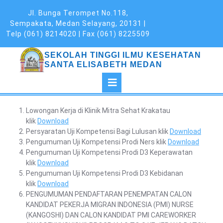
Skip
Jl. Bunga Terompet No.118,
to
Sempakata, Medan Selayang, 20131 |
content
Telp (061) 8214020 | Fax (061) 8225509
SEKOLAH TINGGI ILMU KESEHATAN
SANTA ELISABETH MEDAN
Open
Button
Lowongan Kerja di Klinik Mitra Sehat Krakatau
klik
Download
Persyaratan Uji Kompetensi Bagi Lulusan klik
Download
Pengumuman Uji Kompetensi Prodi Ners klik
Download
Pengumuman Uji Kompetensi Prodi D3 Keperawatan
klik
Download
Pengumuman Uji Kompetensi Prodi D3 Kebidanan
klik
Download
PENGUMUMAN PENDAFTARAN PENEMPATAN CALON
KANDIDAT PEKERJA MIGRAN INDONESIA (PMI) NURSE
(KANGOSHI) DAN CALON KANDIDAT PMI CAREWORKER